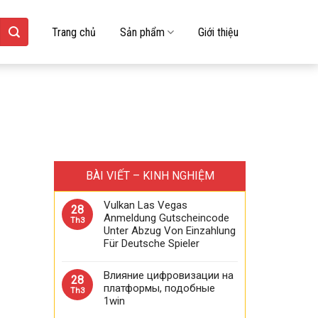
Trang chủ
Sản phẩm
Giới thiệu
BÀI VIẾT – KINH NGHIỆM
Vulkan Las Vegas
28
Anmeldung Gutscheincode
Th3
Unter Abzug Von Einzahlung
Für Deutsche Spieler
Влияние цифровизации на
28
платформы, подобные
Th3
1win