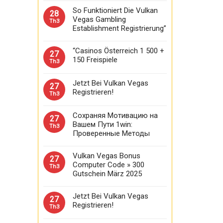
So Funktioniert Die Vulkan
28
Vegas Gambling
Th3
Establishment Registrierung”
“Casinos Österreich 1 500 +
27
150 Freispiele
Th3
Jetzt Bei Vulkan Vegas
27
Registrieren!
Th3
Сохраняя Мотивацию на
27
Вашем Пути 1win:
Th3
Проверенные Методы
Vulkan Vegas Bonus
27
Computer Code » 300
Th3
Gutschein März 2025
Jetzt Bei Vulkan Vegas
27
Registrieren!
Th3