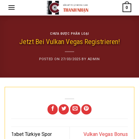
Skip
0
to
content
CHƯA ĐƯỢC PHÂN LOẠI
Jetzt Bei Vulkan Vegas Registrieren!
POSTED ON
27/03/2025
BY
ADMIN
1xbet Türkiye Spor
Vulkan Vegas Bonus