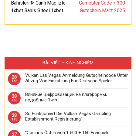
Bahisleri ᐉ Canlı Maç Izle
Computer Code » 300
1xbet Bahis Sitesi 1xbet
Gutschein März 2025
BÀI VIẾT – KINH NGHIỆM
Vulkan Las Vegas Anmeldung Gutscheincode Unter
28
Abzug Von Einzahlung Für Deutsche Spieler
Th3
Влияние цифровизации на платформы,
28
подобные 1win
Th3
So Funktioniert Die Vulkan Vegas Gambling
28
Establishment Registrierung”
Th3
“Casinos Österreich 1 500 + 150 Freispiele
27