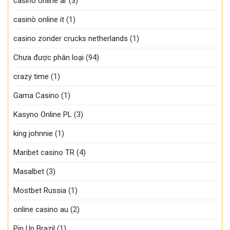
casino online ar
(3)
casinò online it
(1)
casino zonder crucks netherlands
(1)
Chưa được phân loại
(94)
crazy time
(1)
Gama Casino
(1)
Kasyno Online PL
(3)
king johnnie
(1)
Maribet casino TR
(4)
Masalbet
(3)
Mostbet Russia
(1)
online casino au
(2)
Pin Up Brazil
(1)