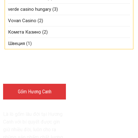
verde casino hungary
(3)
Vovan Casino
(2)
Комета Казино
(2)
Швеция
(1)
Gốm Hương Canh
Là lò gốm lâu đời tại Hương
Canh với bí quyết được gìn
giữ nhiều đời, luôn cho ra
những sản phẩm chất lượng