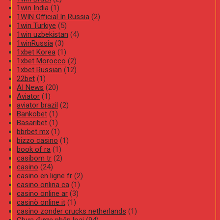
1win India
(1)
1WIN Official In Russia
(2)
1win Turkiye
(5)
1win uzbekistan
(4)
1winRussia
(3)
1xbet Korea
(1)
1xbet Morocco
(2)
1xbet Russian
(12)
22bet
(1)
AI News
(20)
Aviator
(1)
aviator brazil
(2)
Bankobet
(1)
Basaribet
(1)
bbrbet mx
(1)
bizzo casino
(1)
book of ra
(1)
casibom tr
(2)
casino
(24)
casino en ligne fr
(2)
casino onlina ca
(1)
casino online ar
(3)
casinò online it
(1)
casino zonder crucks netherlands
(1)