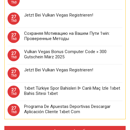
Th3
Jetzt Bei Vulkan Vegas Registrieren!
27
Th3
Сохраняя Мотивацию на Вашем Пути 1win:
27
Проверенные Методы
Th3
Vulkan Vegas Bonus Computer Code » 300
27
Gutschein März 2025
Th3
Jetzt Bei Vulkan Vegas Registrieren!
27
Th3
1xbet Türkiye Spor Bahisleri ᐉ Canlı Maç Izle 1xbet
27
Bahis Sitesi 1xbet
Th3
Programa De Apuestas Deportivas Descargar
27
Aplicación Cliente 1xbet Com
Th3