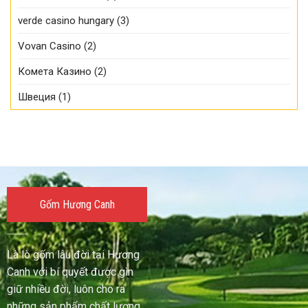
verde casino hungary
(3)
Vovan Casino
(2)
Комета Казино
(2)
Швеция
(1)
Gốm Hương Canh
Là lò gốm lâu đời tại Hương
Canh với bí quyết được gìn
giữ nhiều đời, luôn cho ra
những sản phẩm chất lượng