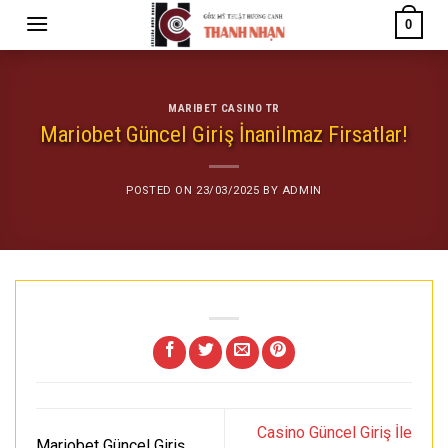
Skip
0
to
content
MARIBET CASINO TR
Mariobet Güncel Giriş İnanilmaz Firsatlar!
POSTED ON
23/03/2025
BY
ADMIN
Casino Güncel Giriş İle
Mariobet Güncel Giriş