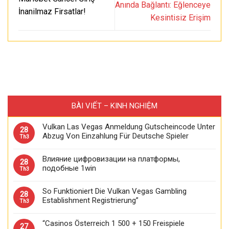
Anında Bağlantı: Eğlenceye
İnanilmaz Firsatlar!
Kesintisiz Erişim
BÀI VIẾT – KINH NGHIỆM
Vulkan Las Vegas Anmeldung Gutscheincode Unter
28
Abzug Von Einzahlung Für Deutsche Spieler
Th3
Влияние цифровизации на платформы,
28
подобные 1win
Th3
So Funktioniert Die Vulkan Vegas Gambling
28
Establishment Registrierung”
Th3
“Casinos Österreich 1 500 + 150 Freispiele
27