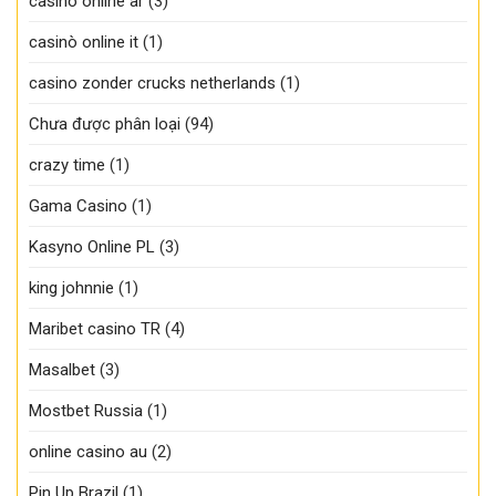
casino online ar
(3)
casinò online it
(1)
casino zonder crucks netherlands
(1)
Chưa được phân loại
(94)
crazy time
(1)
Gama Casino
(1)
Kasyno Online PL
(3)
king johnnie
(1)
Maribet casino TR
(4)
Masalbet
(3)
Mostbet Russia
(1)
online casino au
(2)
Pin Up Brazil
(1)