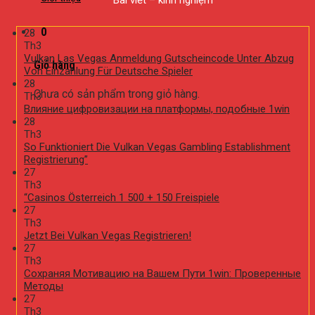
0
28
Th3
Vulkan Las Vegas Anmeldung Gutscheincode Unter Abzug
Giỏ hàng
Von Einzahlung Für Deutsche Spieler
28
Chưa có sản phẩm trong giỏ hàng.
Th3
Влияние цифровизации на платформы, подобные 1win
28
Th3
So Funktioniert Die Vulkan Vegas Gambling Establishment
Registrierung”
27
Th3
“Casinos Österreich 1 500 + 150 Freispiele
27
Th3
Jetzt Bei Vulkan Vegas Registrieren!
27
Th3
Сохраняя Мотивацию на Вашем Пути 1win: Проверенные
Методы
27
Th3