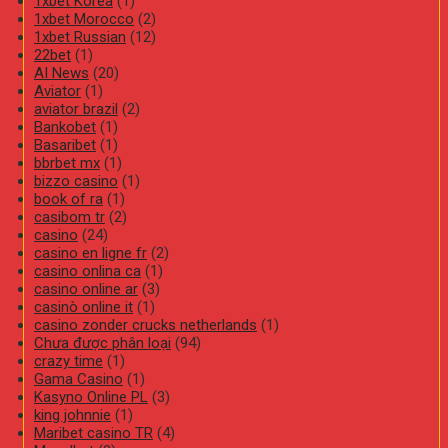
1xbet Korea
(1)
1xbet Morocco
(2)
1xbet Russian
(12)
22bet
(1)
AI News
(20)
Aviator
(1)
aviator brazil
(2)
Bankobet
(1)
Basaribet
(1)
bbrbet mx
(1)
bizzo casino
(1)
book of ra
(1)
casibom tr
(2)
casino
(24)
casino en ligne fr
(2)
casino onlina ca
(1)
casino online ar
(3)
casinò online it
(1)
casino zonder crucks netherlands
(1)
Chưa được phân loại
(94)
crazy time
(1)
Gama Casino
(1)
Kasyno Online PL
(3)
king johnnie
(1)
Maribet casino TR
(4)