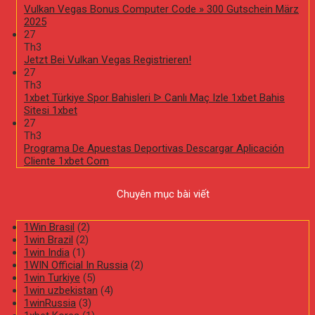
Vulkan Vegas Bonus Computer Code » 300 Gutschein März
2025
27
Th3
Jetzt Bei Vulkan Vegas Registrieren!
27
Th3
1xbet Türkiye Spor Bahisleri ᐉ Canlı Maç Izle 1xbet Bahis
Sitesi 1xbet
27
Th3
Programa De Apuestas Deportivas Descargar Aplicación
Cliente 1xbet Com
Chuyên mục bài viết
1Win Brasil
(2)
1win Brazil
(2)
1win India
(1)
1WIN Official In Russia
(2)
1win Turkiye
(5)
1win uzbekistan
(4)
1winRussia
(3)