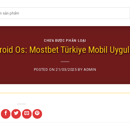
CHƯA ĐƯỢC PHÂN LOẠI
droid Os: Mostbet Türkiye Mobil Uygu
POSTED ON
21/03/2025
BY
ADMIN