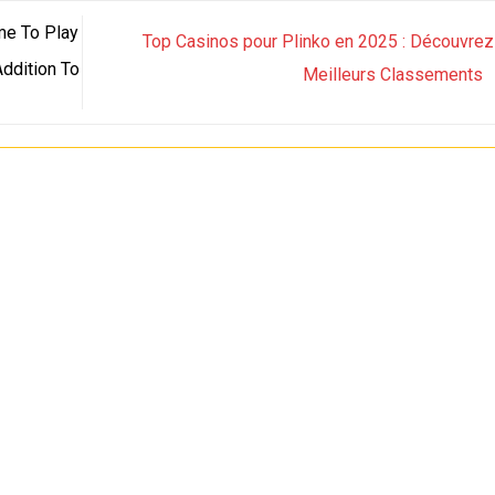
me To Play
Top Casinos pour Plinko en 2025 : Découvrez
ddition To
Meilleurs Classements