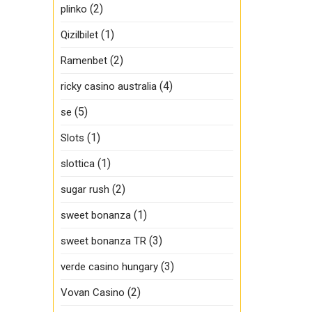
(2)
plinko
(1)
Qizilbilet
(2)
Ramenbet
(4)
ricky casino australia
(5)
se
(1)
Slots
(1)
slottica
(2)
sugar rush
(1)
sweet bonanza
(3)
sweet bonanza TR
(3)
verde casino hungary
(2)
Vovan Casino