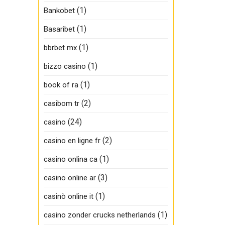
(1)
Bankobet
(1)
Basaribet
(1)
bbrbet mx
(1)
bizzo casino
(1)
book of ra
(2)
casibom tr
(24)
casino
(2)
casino en ligne fr
(1)
casino onlina ca
(3)
casino online ar
(1)
casinò online it
(1)
casino zonder crucks netherlands