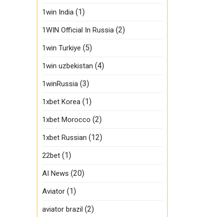
(1)
1win India
(2)
1WIN Official In Russia
(5)
1win Turkiye
(4)
1win uzbekistan
(3)
1winRussia
(1)
1xbet Korea
(2)
1xbet Morocco
(12)
1xbet Russian
(1)
22bet
(20)
AI News
(1)
Aviator
(2)
aviator brazil