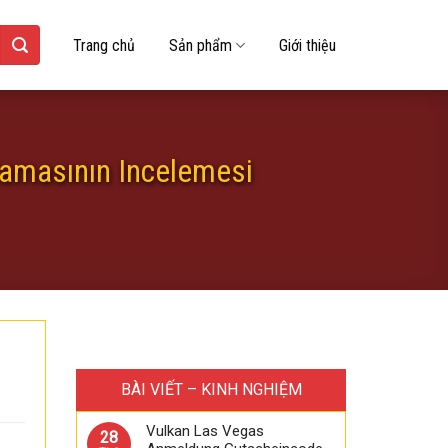
Trang chủ
Sản phẩm
Giới thiệu
lamasının Incelemesi
BÀI VIẾT – KINH NGHIỆM
Vulkan Las Vegas
28