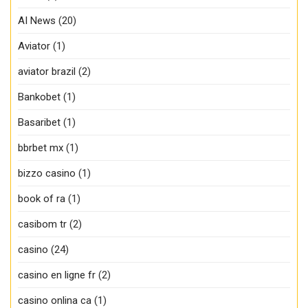
AI News
(20)
Aviator
(1)
aviator brazil
(2)
Bankobet
(1)
Basaribet
(1)
bbrbet mx
(1)
bizzo casino
(1)
book of ra
(1)
casibom tr
(2)
casino
(24)
casino en ligne fr
(2)
casino onlina ca
(1)