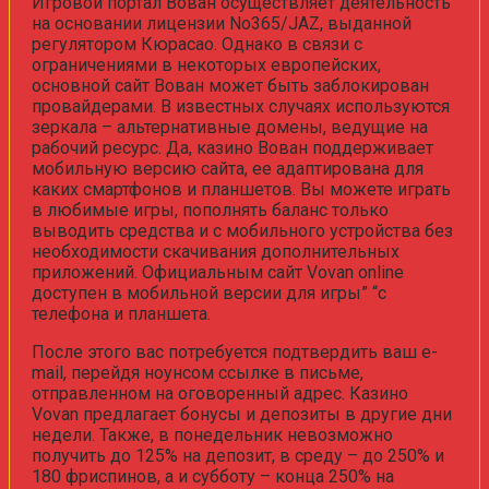
Игровой портал Вован осуществляет деятельность
на основании лицензии No365/JAZ, выданной
регулятором Кюрасао. Однако в связи с
ограничениями в некоторых европейских,
основной сайт Вован может быть заблокирован
провайдерами. В известных случаях используются
зеркала – альтернативные домены, ведущие на
рабочий ресурс. Да, казино Вован поддерживает
мобильную версию сайта, ее адаптирована для
каких смартфонов и планшетов. Вы можете играть
в любимые игры, пополнять баланс только
выводить средства и с мобильного устройства без
необходимости скачивания дополнительных
приложений. Официальным сайт Vovan online
доступен в мобильной версии для игры” “с
телефона и планшета.
После этого вас потребуется подтвердить ваш e-
mail, перейдя ноунсом ссылке в письме,
отправленном на оговоренный адрес. Казино
Vovan предлагает бонусы и депозиты в другие дни
недели. Также, в понедельник невозможно
получить до 125% на депозит, в среду – до 250% и
180 фриспинов, а и субботу – конца 250% на