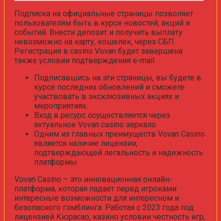
Подписка на официальные страницы позволяет
пользователям быть в курсе новостей, акций и
событий. Внести депозит и получить выплату
невозможно на карту, кошелек, через СБП.
Регистрация в casino Vovan будет завершена
также условии подтверждения e-mail.
Подписавшись на эти страницы, вы будете в
курсе последних обновлений и сможете
участвовать в эксклюзивных акциях и
мероприятиях.
Вход в ресурс осуществляется через
актуальное Vovan casino зеркало.
Одним из главных преимуществ Vovan Casino
является наличие лицензии,
подтверждающей легальность и надежность
платформы.
Vovan Casino – это инновационная онлайн-
платформа, которая падает перед игроками
интересные возможности для интересном и
безопасного гэмблинга. Работая с 2023 года под
лицензией Кюрасао, казино условии честность игр,