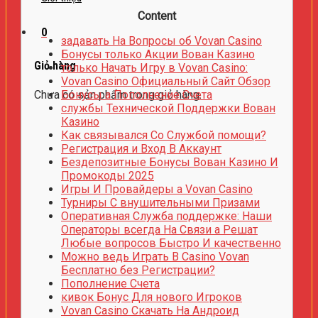
Content
0
задавать На Вопросы об Vovan Casino
Бонусы только Акции Вован Казино
Giỏ hàng
только Начать Игру в Vovan Casino:
Vovan Casino Официальный Сайт Обзор
Chưa có sản phẩm trong giỏ hàng.
Бонусы а Пополнение Счета
службы Технической Поддержки Вован
Казино
Как связывался Со Службой помощи?
Регистрация и Вход В Аккаунт
Бездепозитные Бонусы Вован Казино И
Промокоды 2025
Игры И Провайдеры а Vovan Casino
Турниры С внушительными Призами
Оперативная Служба поддержке: Наши
Операторы всегда На Связи а Решат
Любые вопросов Быстро И качественно
Можно ведь Играть В Casino Vovan
Бесплатно без Регистрации?
Пополнение Счета
кивок Бонус Для нового Игроков
Vovan Casino Скачать На Андроид