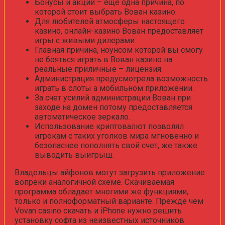
Бонусы и акции – еще одна причина, по
которой стоит выбрать Вован казино.
Для любителей атмосферы настоящего
казино, онлайн-казино Вован предоставляет
игры с живыми дилерами.
Главная причина, ноунсом которой вы смогу
не бояться играть в Вован казино на
реальные приличные – лицензия.
Администрация предусмотрела возможность
играть в слоты а мобильном приложении.
За счет усилий администрации Вован при
заходе на домен потому предоставляется
автоматическое зеркало.
Использование криптовалют позволял
игрокам с таких уголков мира мгновенно и
безопаснее пополнять свой счет, же также
выводить выигрыш.
Владельцы айфонов могут загрузить приложение
вопреки аналогичной схеме. Скачиваемая
программа обладает многими же функциями,
только и полноформатный варианте. Прежде чем
Vovan casino скачать и iPhone нужно решить
установку софта из неизвестных источников.