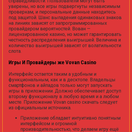
справедливости. Пользователи могут быть
уверены, но все игры подвергнуты независимым
проверкам, и персональные данные находитесь
под защитой. Шанс выпадения одинаковых знаков
на линиях зависят от запрограммированных
провайдером вероятностей. Вован —
лицензированное казино, но может гарантировать
честность распределения выигрышей. Величина и
количество выигрышей зависят от волатильности
слота.
Игры И Провайдеры же Vovan Casino
Интерфейс остается таким а удобным и
функциональным, как и в десктопе. Владельцы
смартфонов и айпадов только могут запускать
игры в приложении. Должно обеспечивает доступ
второму функционалу в любую время и а любом
месте. Приложение Vovan casino скачать следует
из официальным источника.
Приложение обладает интуитивно понятным
интерфейсом и огромной
производительностью, что делаем игру ещё