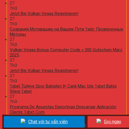
27
Th3
Jetzt Bei Vulkan Vegas Registrieren!
27
Th3
Сохраняя Мотивацию на Вашем Пути 1win: Проверенные
Методы
27
Th3
Vulkan Vegas Bonus Computer Code » 300 Gutschein März
2025
27
Th3
Jetzt Bei Vulkan Vegas Registrieren!
27
Th3
1xbet Türkiye Spor Bahisleri ᐉ Canlı Maç Izle 1xbet Bahis
Sitesi 1xbet
27
Th3
Programa De Apuestas Deportivas Descargar Aplicación
Cliente 1xbet Com
Chat với tư vấn viên
Gọi ngay
Chuyên mục bài viết