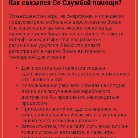
Как связался Со Службой помощи?
Усовершенство игры на смартфонах и планшетах
предусмотрена мобильная версия казино Вован.
Она запускается автоматически после ввода
адреса в строки браузера на телефоне. Элементы
интерфейса адаптируются под размер а
разрешение дисплея. Равно это делает
регистрацию в казино Вован выгодной и
тонкорукой для игроков.
Для портативных гаджетов создана
адаптивная версия сайта, которая совместима
с ОС Android и iOS.
Использование рабочего зеркала на сегодня
важно для получения бесперебойного
доступа что бы продолжить наслаждаться
процессом.
Приложение доступно ддя скачивания на
сайте онлайн-казино Vovan, же его установка
заняло всего несколько дольше.
Затем отметим, что на сайте есть демо версии
только игровых автоматов, в лайв игры