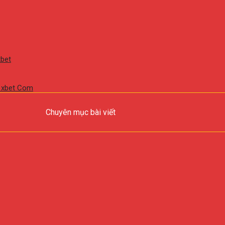
xbet
 1xbet Com
Chuyên mục bài viết