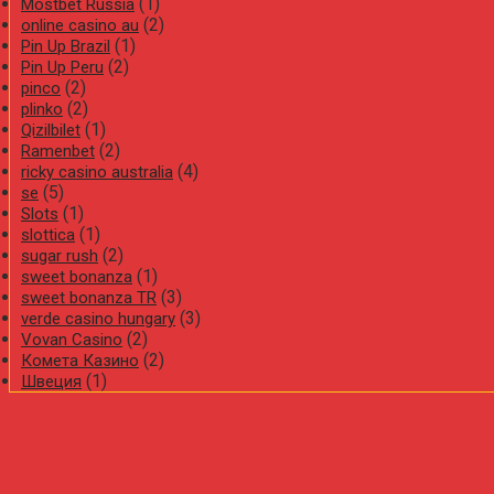
(1)
Mostbet Russia
(2)
online casino au
(1)
Pin Up Brazil
(2)
Pin Up Peru
(2)
pinco
(2)
plinko
(1)
Qizilbilet
(2)
Ramenbet
(4)
ricky casino australia
(5)
se
(1)
Slots
(1)
slottica
(2)
sugar rush
(1)
sweet bonanza
(3)
sweet bonanza TR
(3)
verde casino hungary
(2)
Vovan Casino
(2)
Комета Казино
(1)
Швеция