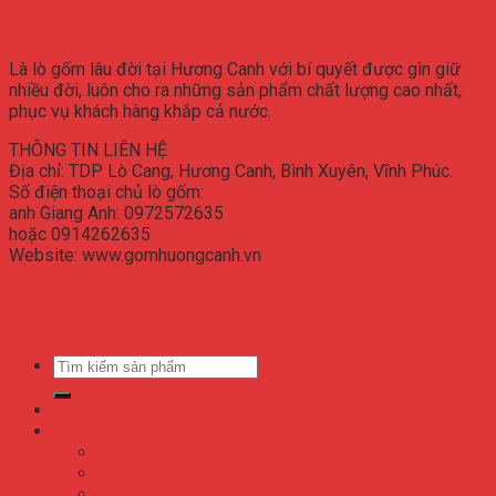
Là lò gốm lâu đời tại Hương Canh với bí quyết được gìn giữ
nhiều đời, luôn cho ra những sản phẩm chất lượng cao nhất,
phục vụ khách hàng khắp cả nước.
THÔNG TIN LIÊN HỆ
Địa chỉ: TDP Lò Cang, Hương Canh, Bình Xuyên, Vĩnh Phúc.
Số điện thoại chủ lò gốm:
anh Giang Anh: 0972572635
hoặc 0914262635
Website: www.gomhuongcanh.vn
Tìm
kiếm:
Trang chủ
Sản phẩm
Ấm trà
Bình hoa
Bình rượu