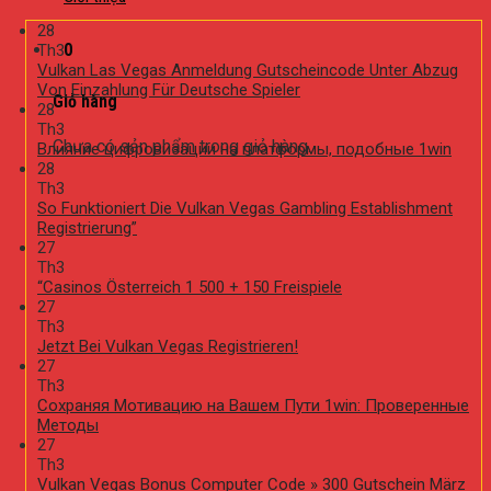
28
0
Th3
Vulkan Las Vegas Anmeldung Gutscheincode Unter Abzug
Von Einzahlung Für Deutsche Spieler
Giỏ hàng
28
Th3
Chưa có sản phẩm trong giỏ hàng.
Влияние цифровизации на платформы, подобные 1win
28
Th3
So Funktioniert Die Vulkan Vegas Gambling Establishment
Registrierung”
27
Th3
“Casinos Österreich 1 500 + 150 Freispiele
27
Th3
Jetzt Bei Vulkan Vegas Registrieren!
27
Th3
Сохраняя Мотивацию на Вашем Пути 1win: Проверенные
Методы
27
Th3
Vulkan Vegas Bonus Computer Code » 300 Gutschein März