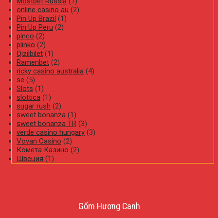
Mostbet Russia
(1)
online casino au
(2)
Pin Up Brazil
(1)
Pin Up Peru
(2)
pinco
(2)
plinko
(2)
Qizilbilet
(1)
Ramenbet
(2)
ricky casino australia
(4)
se
(5)
Slots
(1)
slottica
(1)
sugar rush
(2)
sweet bonanza
(1)
sweet bonanza TR
(3)
verde casino hungary
(3)
Vovan Casino
(2)
Комета Казино
(2)
Швеция
(1)
Gốm Hương Canh